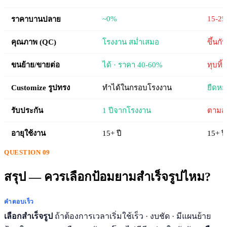
~0%
15-2
ราคาบานปลาย
คุณภาพ (QC)
โรงงาน สม่ำเสมอ
ขึ้นก
ขนย้าย/ขายต่อ
ได้ · ราคา 40-60%
ทุบทิ้
Customize รูปทรง
ทำได้ในกรอบโรงงาน
ยืดหยุ่
รับประกัน
1 ปีจากโรงงาน
ตามสั
อายุใช้งาน
15+ ปี
15+ ปี
QUESTION 09
สรุป — ควรเลือกป้อมยามสำเร็จรูปไหม?
คำตอบเร็ว
เลือกสำเร็จรูป
ถ้าต้องการเวลาเริ่มใช้เร็ว · งบชัด · มีแผนย้าย