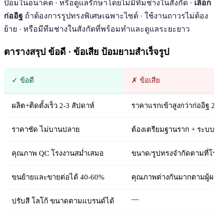
ป้อมในอนาคต · หรือดูแลรักษาโดยไม่มีทีมช่างในสังกัด ·
เลือก
ก่ออิฐ
ถ้าต้องการรูปทรงพิเศษเฉพาะไซต์ · ใช้งานถาวรไม่ต้อง
ย้าย · หรือมีทีมช่างในสังกัดที่พร้อมทำและดูแลระยะยาว
ตารางสรุป ข้อดี · ข้อเสีย ป้อมยามสำเร็จรูป
✓ ข้อดี
✗ ข้อเสีย
ผลิต+ติดตั้งเร็ว 2-3 สัปดาห์
ราคาแรกเข้าสูงกว่าก่ออิฐ 
ราคาชัด ไม่บานปลาย
ต้องเตรียมฐานราก + ระบบไ
คุณภาพ QC โรงงานสม่ำเสมอ
ขนาด/รูปทรงจำกัดตามที่โร
ขนย้ายและขายต่อได้ 40-60%
คุณภาพต่างกันมากตามผู้ผลิต
—
ปรับสี โลโก้ ขนาดตามแบรนด์ได้